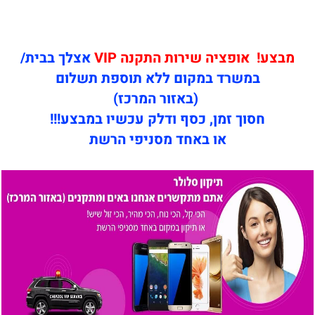
מבצע! אופציה שירות התקנה VIP
אצלך בבית/
במשרד במקום ללא תוספת תשלום
(באזור המרכז)
חסוך זמן, כסף ודלק עכשיו במבצע!!!
או באחד מסניפי הרשת