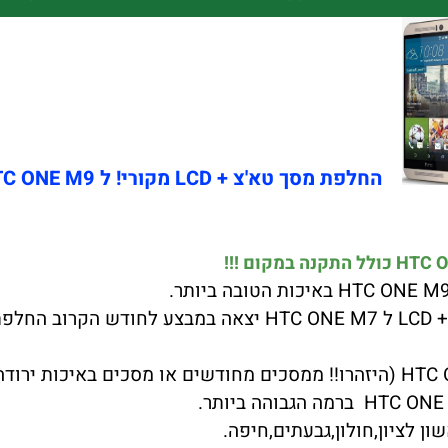
החלפת מסך טא'צ + LCD מקורי! ל HTC ONE M9 החדש
ן לציון,חולון,גבעתים,חיפה.