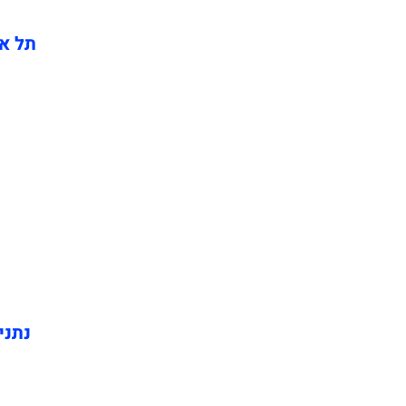
תל אב
נתני