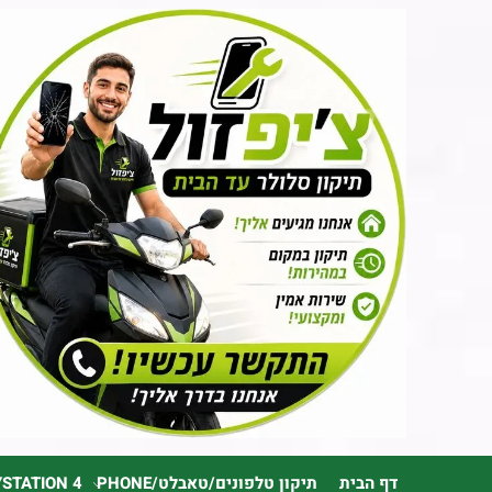
דף הבית
תיקון טלפונים/טאבלט/PHONE
YSTATION 4