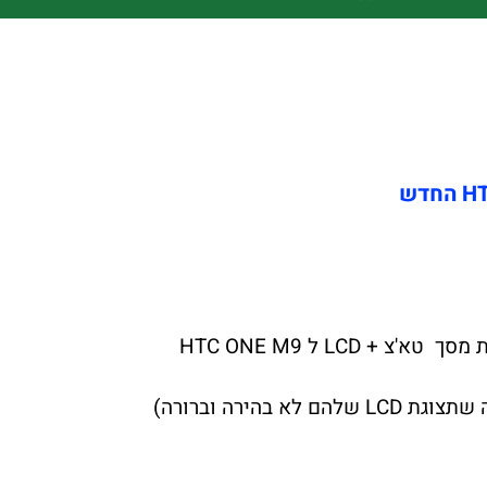
צ'יפזול הרשת הגדולה במדינה לתיקוני מסך טא'צ + LCD ל HTC ONE M7 יצאה במבצע לחודש הקרוב החלפת מסך טא'צ + LCD ל HTC ONE M9