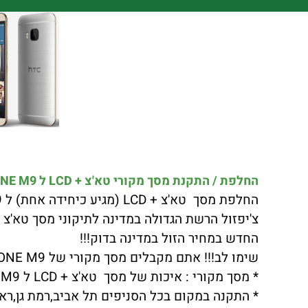
החלפת / התקנת מסך מקורי טא'צ + LCD ל HTC ONE M9 כולל התקנה במקום !!!
החלפת מסך טא'צ + LCD (מגיע כיחידה אחת) ל HTC ONE M9 באיכות הטובה ביותר.
החדש במחיר הזול במדינה בדוק!!!
שימו לב!!! אתם מקבלים מסך מקורי של HTC ONE M9 (היזהרו!! ממסכים מחודשים או מסכים באיכות ירודה שתצוגת LCD שלהם לא בהירה וברורה)
* מסך מקורי : איכות של מסך טא'צ + LCD ל HTC ONE M9 ברמה הגבוהה ביותר.
* התקנה במקום בכל הסניפים תל אביב,רמת גן,ראשו