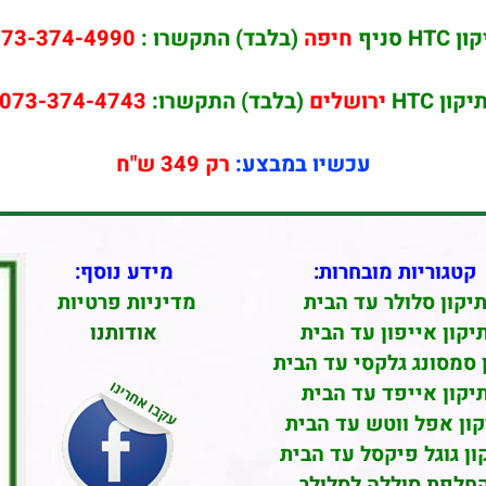
 HTC סניף
חיפה
(בלבד) התקשרו :
73-374-4990
יקון HTC
ירושלים
(בלבד) התקשרו:
073-374-4743
עכשיו במבצע:
רק 349 ש"ח
קטגוריות מובחרות:
מידע נוסף:
יקון סלולר עד הבית
מדיניות פרטיות
יקון אייפון עד הבית
אודותנו
 סמסונג גלקסי עד הבית
יקון אייפד עד הבית
קון אפל ווטש עד הבית
ון גוגל פיקסל עד הבית
חלפת סוללה לסלולר