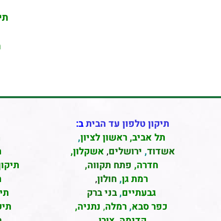
תיקון
ת
תיקון טלפון עד הבית
ב:
תל אביב
,
ראשון לציון
,
ת
אשדוד
,
ירושלים
,
אשקלון
,
ת
חדרה
,
פתח תקווה,
תיקון
רמת גן
,
חולון
,
ת
גבעתיים
,
בני ברק
תי
כפר סבא
,
רמלה
,
נתניה,
תיק
קדימה, צורן
ה