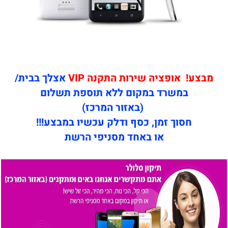
מבצע! אופציה שירות התקנה VIP
אצלך בבית/
במשרד במקום ללא תוספת תשלום
(באזור המרכז)
חסוך זמן, כסף ודלק עכשיו במבצע!!!
או באחד מסניפי הרשת