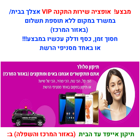
מבצע! אופציה שירות התקנה VIP
אצלך בבית/
במשרד במקום ללא תוספת תשלום
(באזור המרכז)
חסוך זמן, כסף ודלק עכשיו במבצע!!!
או באחד מסניפי הרשת
תיקון אייפד עד הבית
(באזור המרכז והשפלה) ב: